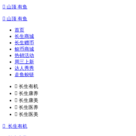

山顶 有鱼

山顶 有鱼
首页
长生商城
长生赠币
鲵币商城
热销活动
周三上新
达人秀秀
走鱼鲵链

长生有机

长生康养

长生康美

长生医养

长生医美

长生有机