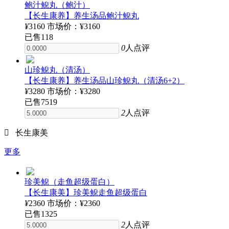
鲍汁鲵丸（鲍汁）
【长生康养】养生汤品鲍汁鲵丸
¥
3160
市场价：¥3160
已售
118
0
人点评
山珍鲵丸（清汤）
【长生康养】养生汤品山珍鲵丸（清汤6+2）
¥
3280
市场价：¥3280
已售
7519
2
人点评

长生康美
更多
珍美鲵（走鱼超级蛋白）
【长生康美】珍美鲵走鱼超级蛋白
¥
2360
市场价：¥2360
已售
1325
2
人点评