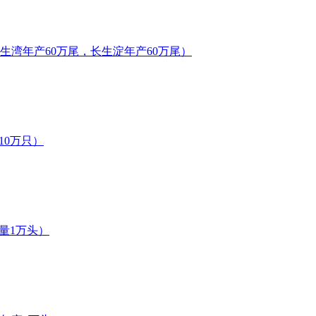
湾年产60万尾，长生淀年产60万尾）
10万只）
量1万头）