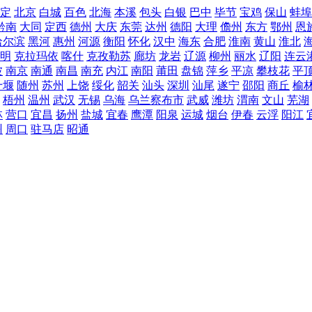
定
北京
白城
百色
北海
本溪
包头
白银
巴中
毕节
宝鸡
保山
蚌埠
黔南
大同
定西
德州
大庆
东莞
达州
德阳
大理
儋州
东方
鄂州
恩
哈尔滨
黑河
惠州
河源
衡阳
怀化
汉中
海东
合肥
淮南
黄山
淮北
明
克拉玛依
喀什
克孜勒苏
廊坊
龙岩
辽源
柳州
丽水
辽阳
连云
波
南京
南通
南昌
南充
内江
南阳
莆田
盘锦
萍乡
平凉
攀枝花
平
十堰
随州
苏州
上饶
绥化
韶关
汕头
深圳
汕尾
遂宁
邵阳
商丘
榆
梧州
温州
武汉
无锡
乌海
乌兰察布市
武威
潍坊
渭南
文山
芜湖
林
营口
宜昌
扬州
盐城
宜春
鹰潭
阳泉
运城
烟台
伊春
云浮
阳江
州
周口
驻马店
昭通