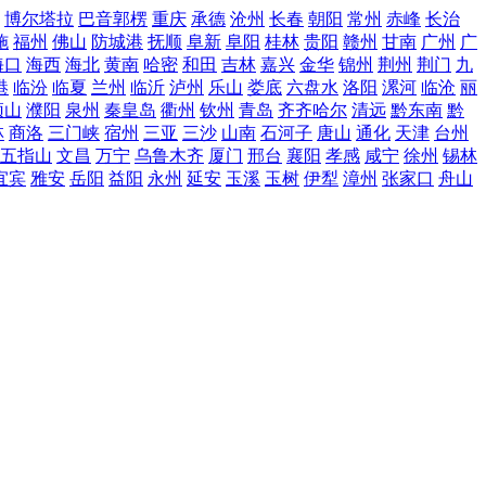
博尔塔拉
巴音郭楞
重庆
承德
沧州
长春
朝阳
常州
赤峰
长治
施
福州
佛山
防城港
抚顺
阜新
阜阳
桂林
贵阳
赣州
甘南
广州
广
海口
海西
海北
黄南
哈密
和田
吉林
嘉兴
金华
锦州
荆州
荆门
九
港
临汾
临夏
兰州
临沂
泸州
乐山
娄底
六盘水
洛阳
漯河
临沧
丽
顶山
濮阳
泉州
秦皇岛
衢州
钦州
青岛
齐齐哈尔
清远
黔东南
黔
林
商洛
三门峡
宿州
三亚
三沙
山南
石河子
唐山
通化
天津
台州
五指山
文昌
万宁
乌鲁木齐
厦门
邢台
襄阳
孝感
咸宁
徐州
锡林
宜宾
雅安
岳阳
益阳
永州
延安
玉溪
玉树
伊犁
漳州
张家口
舟山