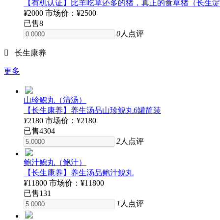
【有机认证】比羊吃草还多的猪，真正的食草猪（长生淀
¥
2000
市场价：¥2500
已售
8
0
人点评

长生康养
更多
山珍鲵丸（清汤）
【长生康养】养生汤品山珍鲵丸6罐简装
¥
2180
市场价：¥2180
已售
4304
2
人点评
鲍汁鲵丸（鲍汁）
【长生康养】养生汤品鲍汁鲵丸
¥
11800
市场价：¥11800
已售
131
1
人点评