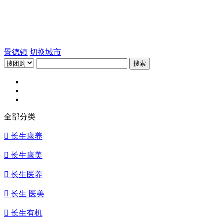
景德镇
切换城市
搜索
全部分类

长生康养

长生康美

长生医养

长生 医美

长生有机