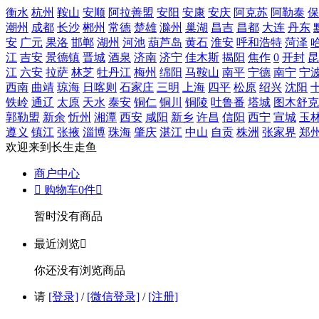
衡水
杭州
鞍山
安顺
阿拉善盟
安阳
安康
安庆
阿克苏
阿勒泰
保
潮州
成都
长沙
郴州
常德
楚雄
滁州
巢湖
昌吉
昌都
大连
丹东
安
广元
果洛
邯郸
湖州
河池
葫芦岛
黄石
淮安
呼和浩特
菏泽
江
吉安
景德镇
晋城
酒泉
济南
济宁
佳木斯
揭阳
焦作
0
开封
昆
江
六安
拉萨
林芝
牡丹江
梅州
绵阳
马鞍山
南平
宁德
南宁
宁
西南
曲靖
琼海
日喀则
石家庄
三明
上海
四平
松原
绍兴
沈阳
铁岭
通辽
太原
天水
泰安
铜仁
铜川
铜陵
吐鲁番
塔城
图木舒克
郭勒盟
新余
忻州
湘潭
西安
咸阳
新乡
许昌
信阳
西宁
宣城
玉
遵义
镇江
张掖
淄博
珠海
肇庆
湛江
中山
自贡
株洲
张家界
郑
欢迎来到长生走鱼
商户中心

购物车
0
件

暂时没有商品
最近浏览

你还没有浏览商品
请
[登录]
/
[微信登录]
/
[注册]