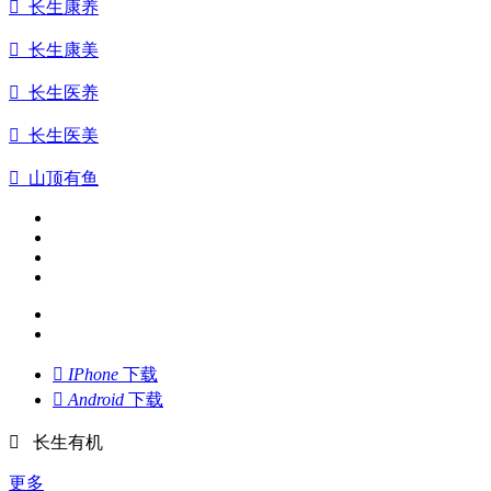

长生康养

长生康美

长生医养

长生医美

山顶有鱼

IPhone
下载

Android
下载

长生有机
更多